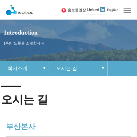
홍보동영상
English
Introduction
(주)이노폴을 소개합니다.
회사소개
오시는 길
회사소개
인사말
제품 경쟁력
이노폴 소식
인재상
1:1 문의하기
사이트맵
제품소개
회사연혁
제품정보
공지사항
조직문화
각 부 연락처
개인정보취급방침
오시는 길
커뮤니티
경영이념
샘플요청
자료실
복리후생
견적요청
인재채용
인증 및 수상 현황
보도자료
채용절차
Contact Us
오시는 길
채용공고
부산본사
이노폴
조직도