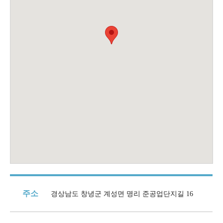
주소
경상남도 창녕군 계성면 명리 준공업단지길 16