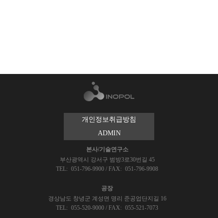
개인정보취급방침
ADMIN
본사/기술연구소
부산광역시 강서구 범방3로30번길 45
TEL:
051-796-9900
/
FAX:
051-796-9908
공장
경상남도 창녕군 계성면 명리 준공업단지길 16
TEL:
055-520-9000
/
FAX:
055-521-7073