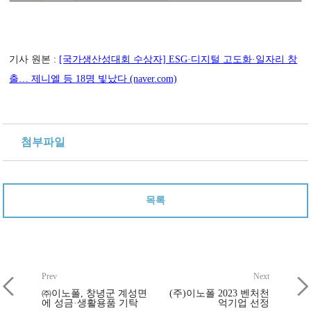
기사 원본 :
[국가생산성대회 수상자] ESG·디지털 고도화·일자리 창
출… 제니엘 등 18명 빛났다 (naver.com)
첨부파일
목록
Prev
Next
㈜이노폴, 창녕군 계성면
(주)이노폴 2023 벤처천
에 성금·생활용품 기탁
억기업 선정