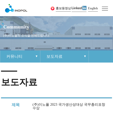
홍보동영상
English
Community
(주)이노폴의 소식을 전해드립니다.
커뮤니티
보도자료
회사소개
인사말
제품 경쟁력
이노폴 소식
인재상
1:1 문의하기
사이트맵
제품소개
회사연혁
제품정보
공지사항
조직문화
각 부 연락처
개인정보취급방침
보도자료
커뮤니티
경영이념
샘플요청
자료실
복리후생
견적요청
인재채용
인증 및 수상 현황
보도자료
채용절차
Contact Us
오시는 길
채용공고
제목
(주)이노폴 2023 국가생산성대상 국무총리표창
이노폴
조직도
수상