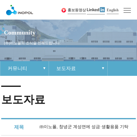
홍보동영상
English
Community
(주)이노폴의 소식을 전해드립니다.
커뮤니티
보도자료
회사소개
인사말
제품 경쟁력
이노폴 소식
인재상
1:1 문의하기
사이트맵
제품소개
회사연혁
제품정보
공지사항
조직문화
각 부 연락처
개인정보취급방침
보도자료
커뮤니티
경영이념
샘플요청
자료실
복리후생
견적요청
인재채용
인증 및 수상 현황
보도자료
채용절차
Contact Us
오시는 길
채용공고
제목
㈜이노폴, 창녕군 계성면에 성금·생활용품 기탁
이노폴
조직도