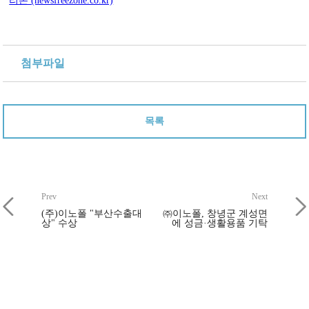
리존 (newsfreezone.co.kr)
첨부파일
목록
Prev
Next
(주)이노폴 "부산수출대
㈜이노폴, 창녕군 계성면
상" 수상
에 성금·생활용품 기탁