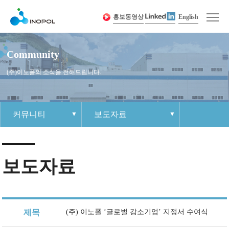
홍보동영상
English
Community
(주)이노폴의 소식을 전해드립니다.
커뮤니티
보도자료
회사소개
인사말
제품 경쟁력
이노폴 소식
인재상
1:1 문의하기
사이트맵
제품소개
회사연혁
제품정보
공지사항
조직문화
각 부 연락처
개인정보취급방침
보도자료
커뮤니티
경영이념
샘플요청
자료실
복리후생
견적요청
인재채용
인증 및 수상 현황
보도자료
채용절차
Contact Us
오시는 길
채용공고
제목
(주) 이노폴 ‘글로벌 강소기업’ 지정서 수여식
이노폴
조직도