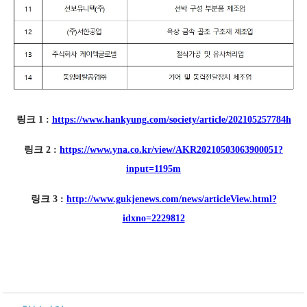
링크 1 :
https://www.hankyung.com/society/article/202105257784h
링크 2 :
https://www.yna.co.kr/view/AKR20210503063900051?
input=1195m
링크 3 :
http://www.gukjenews.com/news/articleView.html?
idxno=2229812