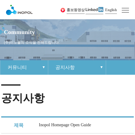
홍보동영상
English
Community
(주)이노폴의 소식을 전해드립니다.
커뮤니티
공지사항
회사소개
인사말
제품 경쟁력
이노폴 소식
인재상
1:1 문의하기
사이트맵
제품소개
회사연혁
제품정보
공지사항
조직문화
각 부 연락처
개인정보취급방침
공지사항
커뮤니티
경영이념
샘플요청
자료실
복리후생
견적요청
인재채용
인증 및 수상 현황
보도자료
채용절차
Contact Us
오시는 길
채용공고
제목
Inopol Homepage Open Guide
이노폴
조직도