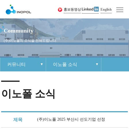
홍보동영상
English
Community
(주)이노폴의 소식을 전해드립니다.
커뮤니티
이노폴 소식
회사소개
인사말
제품 경쟁력
이노폴 소식
인재상
1:1 문의하기
사이트맵
제품소개
회사연혁
제품정보
공지사항
조직문화
각 부 연락처
개인정보취급방침
이노폴 소식
커뮤니티
경영이념
샘플요청
자료실
복리후생
견적요청
인재채용
인증 및 수상 현황
보도자료
채용절차
Contact Us
오시는 길
채용공고
제목
(주)이노폴 2025 부산시 선도기업 선정
이노폴
조직도