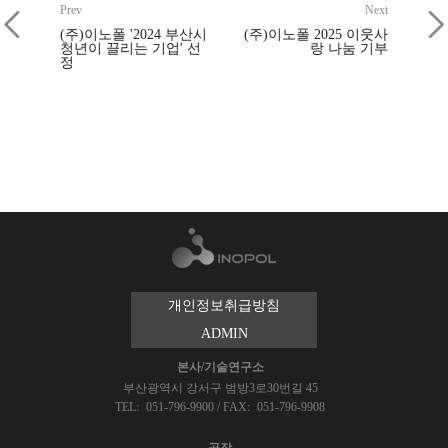
Prev
Next
(주)이노폴 '2024 부산시
(주)이노폴 2025 이웃사
청년이 끌리는 기업' 선
랑 나눔 기부
정
개인정보취급방침
ADMIN
본사/기술연구소
부산광역시 강서구 범방3로30번길 45
TEL:
051-796-9900
/
FAX:
051-796-9908
공장