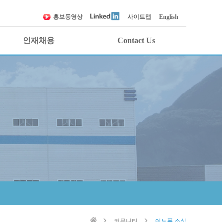
홍보동영상
사이트맵
English
인재채용
Contact Us
인재상
1:1 문의하기
조직문화
각 부 연락처
복리후생
견적요청
채용절차
오시는 길
채용공고
커뮤니티
이노폴 소식