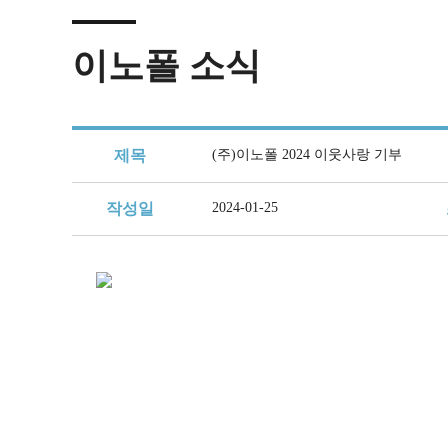
제품소개
회사연혁
제품정보
공지사항
조직문화
각 부 연락처
개인정보취급방침
커뮤니티
경영이념
샘플요청
자료실
복리후생
견적요청
이노폴 소식
인재채용
인증 및 수상 현황
보도자료
채용절차
Contact Us
오시는 길
채용공고
이노폴
조직도
제목
(주)이노폴 2024 이웃사랑 기부
지속가능 경영체계
작성일
2024-01-25