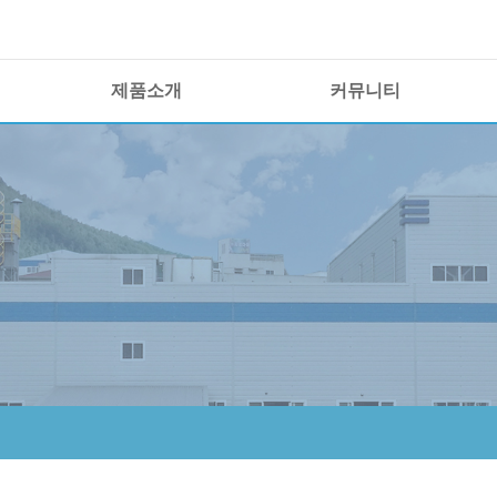
제품소개
커뮤니티
제품 경쟁력
이노폴 소식
제품정보
공지사항
샘플요청
자료실
보도자료