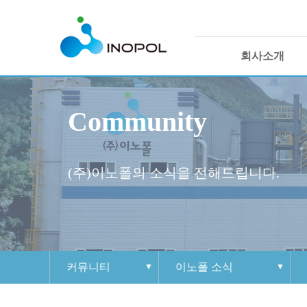
회사소개
인사말
Community
회사연혁
경영이념
인증 및 수상 현황
(주)이노폴의 소식을 전해드립니다.
조직도
지속가능 경영체계
커뮤니티
이노폴 소식
회사소개
인사말
제품 경쟁력
이노폴 소식
인재상
1:1 문의하기
사이트맵