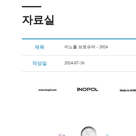
제품소개
회사연혁
제품정보
공지사항
조직문화
각 부 연락처
개인정보취급방침
커뮤니티
경영이념
샘플요청
자료실
복리후생
견적요청
자료실
인재채용
인증 및 수상 현황
보도자료
채용절차
Contact Us
오시는 길
채용공고
이노폴
조직도
제목
이노폴 브로슈어 - 2024
지속가능 경영체계
작성일
2024-07-16