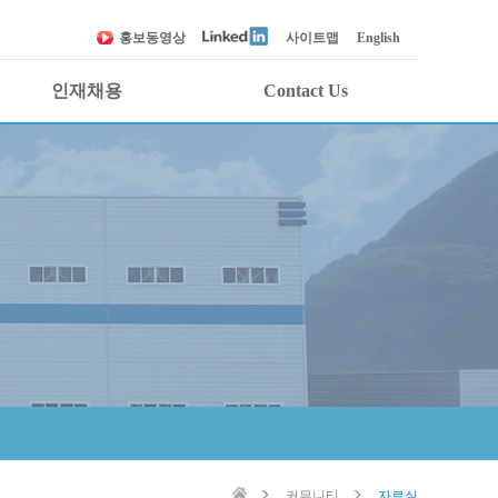
홍보동영상
사이트맵
English
인재채용
Contact Us
인재상
1:1 문의하기
조직문화
각 부 연락처
복리후생
견적요청
채용절차
오시는 길
채용공고
커뮤니티
자료실