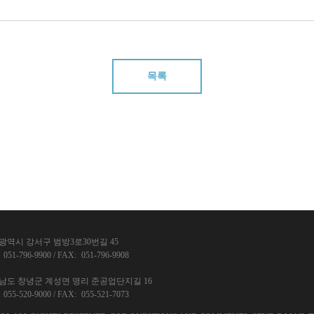
목록
광역시 강서구 범방3로30번길 45
051-796-9900
/
FAX:
051-796-9908
남도 창녕군 계성면 명리 준공업단지길 16
055-520-9000
/
FAX:
055-521-7073