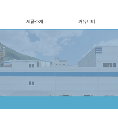
제품소개
커뮤니티
제품 경쟁력
이노폴 소식
제품정보
공지사항
샘플요청
자료실
보도자료