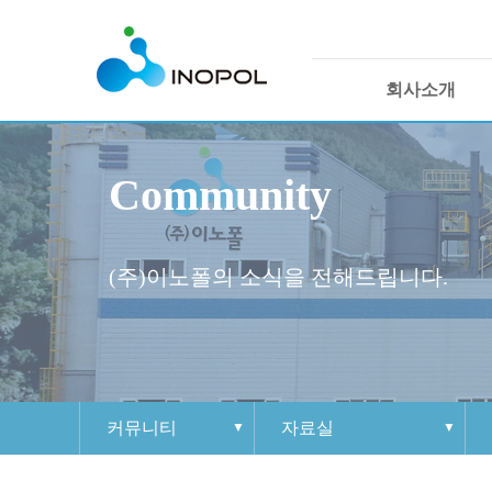
회사소개
인사말
Community
회사연혁
경영이념
인증 및 수상 현황
(주)이노폴의 소식을 전해드립니다.
조직도
지속가능 경영체계
커뮤니티
자료실
회사소개
인사말
제품 경쟁력
이노폴 소식
인재상
1:1 문의하기
사이트맵